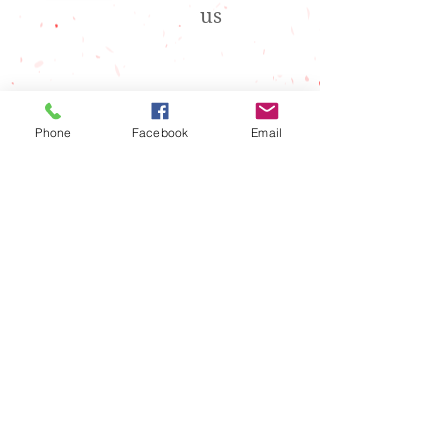
us
088-802-7007
Tel
Phone
Facebook
Email
088-802-7008
Fax
アクセス
Access
Map