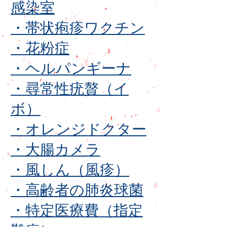
感染室
・帯状疱疹ワクチン
・花粉症
・ヘルパンギーナ
・尋常性疣贅（イ
ボ）
・オレンジドクター
・大腸カメラ
・風しん（風疹）
・高齢者の肺炎球菌
・特定医療費（指定