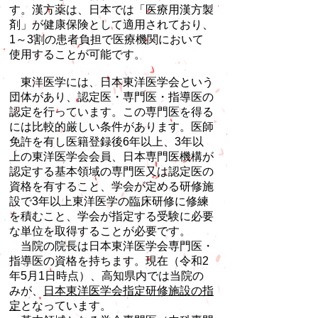
す。漢方薬は、日本では「医療用漢方製
剤」が健康保険として適用されており、
1～3割の患者負担で医療機関において
使用することが可能です。
東洋医学には、日本東洋医学会という
団体があり、認定医・専門医・指導医の
認定を行っています。この専門医を得る
には比較的厳しい条件があります。医師
免許を有し医籍登録後6年以上、3年以
上の東洋医学会会員、日本専門医機構が
認定する基本領域の専門医又は認定医の
資格を有すること、学会が定める研修施
設で3年以上東洋医学の臨床研修に修練
を積むこと、学会が指定する受験に必要
な単位を取得することが必要です。
​ 当院の院長は日本東洋医学会専門医・
指導医の資格を持ちます。現在（令和2
年5月1日時点）、高知県内では当院の
みが、
日本東洋医学会指定研修施設の指
定
となっています。