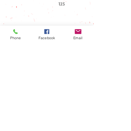
us
088-802-7007
Tel
Phone
Facebook
Email
088-802-7008
Fax
アクセス
Access
Map