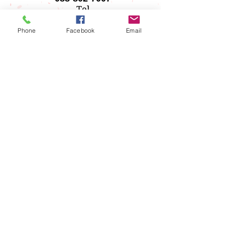
Tel
088-802-7008
Phone
Facebook
Email
Fax
アクセス
Access
Map