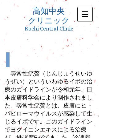
高知中央
クリニック
Kochi Central Clinic
尋常性疣贅（じんじょうせいゆ
うぜい）といういわゆる
イボの治
療のガイドラインが令和元年、日
本皮膚科学会により制作
されまし
た。尋常性疣贅とは、皮膚にヒト
パピローマウイルスが感染して生
じるイボです。このガイドライン
でヨクイニンエキスによる治療
が、推奨度Bがでました。冷凍凝